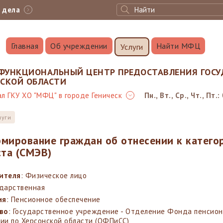
с дела
Главная
Об учреждении
Найти МФЦ
Услуги
ФУНКЦИОНАЛЬНЫЙ ЦЕНТР ПРЕДОСТАВЛЕНИЯ ГОСУ
НСКОЙ ОБЛАСТИ
л ГКУ ХО "МФЦ" в городе Геническ
Пн., Вт., Ср., Чт., Пт.:
луги
мирование граждан об отнесении к катего
ста (СМЭВ)
вителя
: Физическое лицо
ударственная
ия
: Пенсионное обеспечение
во
: Государственное учреждение - Отделение Фонда пенсион
и по Херсонской области (ОФПиСС)