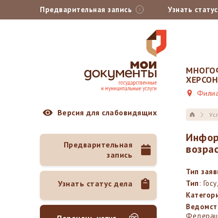
Предварительная запись
Узнать стату
МНОГО
ХЕРСО
Филиа
Версия для слабовидящих
Ус
Инфор
Предварительная
возра
запись
Тип зая
Узнать статус дела
Тип
: Гос
Категор
Ведомст
Федераци