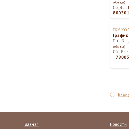
обеда)
Сб, Вс.
80030
ГКУ ХО
График
Пн., Вт.
обеда)
Сб., Вс
+7800
Верну
Главная
Новости