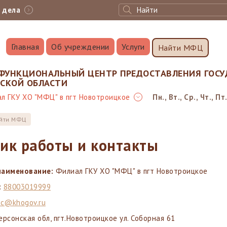
с дела
Главная
Об учреждении
Услуги
Найти МФЦ
ФУНКЦИОНАЛЬНЫЙ ЦЕНТР ПРЕДОСТАВЛЕНИЯ ГОСУ
НСКОЙ ОБЛАСТИ
л ГКУ ХО "МФЦ" в пгт Новотроицкое
Пн., Вт., Ср., Чт., Пт.
йти МФЦ
ик работы и контакты
наименование:
Филиал ГКУ ХО "МФЦ" в пгт Новотроицкое
:
88003019999
c@khogov.ru
ерсонская обл, пгт.Новотроицкое ул. Соборная 61