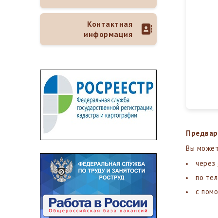
Контактная
информация
Предвар
Вы может
через
по тел
с пом