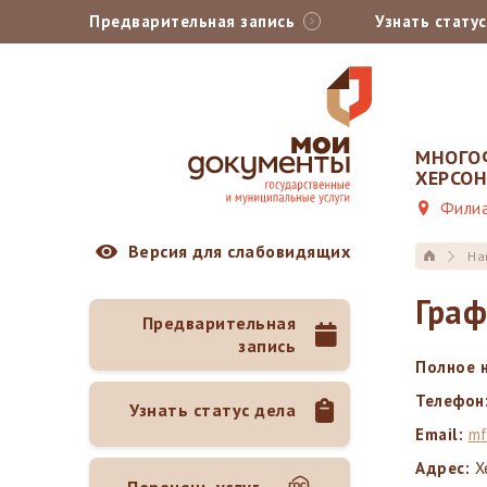
Предварительная запись
Узнать стату
МНОГО
ХЕРСО
Филиа
Версия для слабовидящих
На
Граф
Предварительная
запись
Полное 
Телефон
Узнать статус дела
Email:
mf
Адрес:
Х