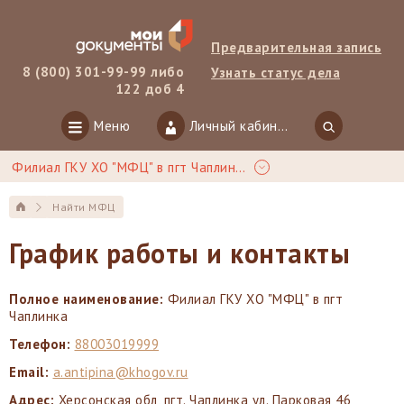
Предварительная запись
8 (800) 301-99-99 либо
Узнать статус дела
122 доб 4
Меню
Личный кабинет
Филиал ГКУ ХО "МФЦ" в пгт Чаплинка
Найти МФЦ
График работы и контакты
Полное наименование:
Филиал ГКУ ХО "МФЦ" в пгт
Чаплинка
Телефон:
88003019999
Email:
a.antipina@khogov.ru
Адрес:
Херсонская обл, пгт. Чаплинка ул. Парковая 46