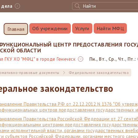
с дела
Об учреждении
Услуги
Найти МФЦ
Главная
ФУНКЦИОНАЛЬНЫЙ ЦЕНТР ПРЕДОСТАВЛЕНИЯ ГОСУ
НСКОЙ ОБЛАСТИ
л ГКУ ХО "МФЦ" в городе Геническ
Пн., Вт., Ср., Чт., Пт.:
рмативно-правовые документы
Федеральное закондательство
ральное закондательство
ановление Правительства РФ от 22.12.2012 N 1376 "Об утвер
офункциональных центров предоставления государственных и 
ановления Правительства Российской Федерации от 27 сентя
офункциональными центрами предоставления государственных
нами исполнительной власти, органами государственных вне
ти субъектов Российской Федерации, органами местного самоу