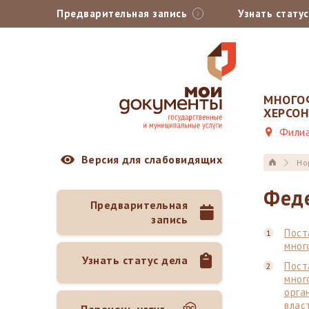
Предварительная запись
Узнать стату
МНОГО
ХЕРСО
Филиа
Версия для слабовидящих
Но
Феде
Предварительная
запись
Пост
мног
Узнать статус дела
Пост
мног
орга
влас