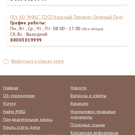
ГКУ ХО "МФЦ" ТОСП Красный Перекоп (Зелёный Под)
График работы:
Пн., Вт., Ср., Чт., Пт: 08:00 - 17:00
(без обеда)
Сб, Вс.: Выходной
88003019999
Вернуться к списку услуг
Главная
Новости
Об учреждении
Вопросы и ответы
Услуги
Вакансии
Найти МФЦ
Нормативно-правовые
документы
Предварительная запись
Полезные ссылки
Узнать статус дела
Контактная информация