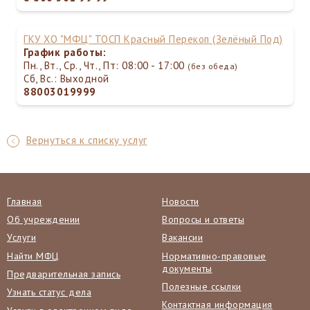
ГКУ ХО "МФЦ" ТОСП Красный Перекоп (Зелёный Под)
График работы:
Пн., Вт., Ср., Чт., Пт: 08:00 - 17:00
(без обеда)
Сб, Вс.: Выходной
88003019999
Вернуться к списку услуг
Главная
Новости
Об учреждении
Вопросы и ответы
Услуги
Вакансии
Найти МФЦ
Нормативно-правовые
документы
Предварительная запись
Полезные ссылки
Узнать статус дела
Контактная информация