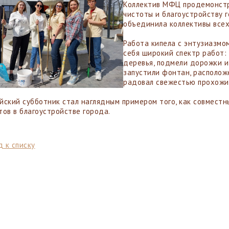
Коллектив МФЦ продемонстр
чистоты и благоустройству 
объединила коллективы все
Работа кипела с энтузиазмо
себя широкий спектр работ: 
деревья, подмели дорожки и 
запустили фонтан, располож
радовал свежестью прохожи
йский субботник стал наглядным примером того, как совмест
тов в благоустройстве города.
 к списку