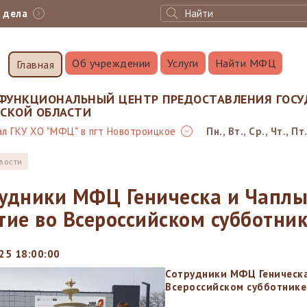
с дела
Об учреждении
Услуги
Найти МФЦ
Главная
ФУНКЦИОНАЛЬНЫЙ ЦЕНТР ПРЕДОСТАВЛЕНИЯ ГОСУ
НСКОЙ ОБЛАСТИ
л ГКУ ХО "МФЦ" в пгт Новотроицкое
Пн., Вт., Ср., Чт., Пт.
вости
удники МФЦ Геническа и Чаплы
тие во Всероссийском субботни
25 18:00:00
Сотрудники МФЦ Геническа
Всероссийском субботнике