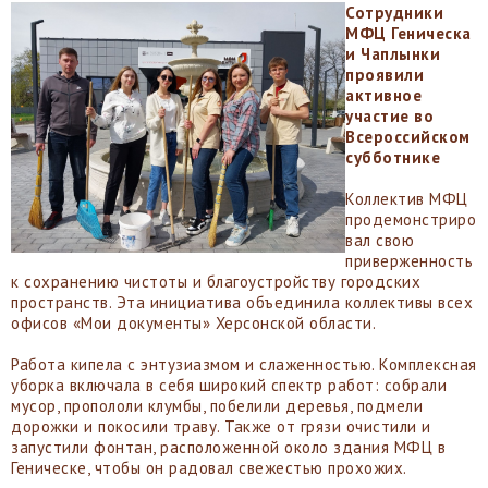
Сотрудники
МФЦ Геническа
и Чаплынки
проявили
активное
участие во
Всероссийском
субботнике
Коллектив МФЦ
продемонстриро
вал свою
приверженность
к сохранению чистоты и благоустройству городских
пространств. Эта инициатива объединила коллективы всех
офисов «Мои документы» Херсонской области.
Работа кипела с энтузиазмом и слаженностью. Комплексная
уборка включала в себя широкий спектр работ: собрали
мусор, пропололи клумбы, побелили деревья, подмели
дорожки и покосили траву. Также от грязи очистили и
запустили фонтан, расположенной около здания МФЦ в
Геническе, чтобы он радовал свежестью прохожих.