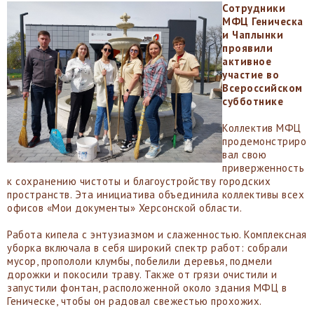
Сотрудники
МФЦ Геническа
и Чаплынки
проявили
активное
участие во
Всероссийском
субботнике
Коллектив МФЦ
продемонстриро
вал свою
приверженность
к сохранению чистоты и благоустройству городских
пространств. Эта инициатива объединила коллективы всех
офисов «Мои документы» Херсонской области.
Работа кипела с энтузиазмом и слаженностью. Комплексная
уборка включала в себя широкий спектр работ: собрали
мусор, пропололи клумбы, побелили деревья, подмели
дорожки и покосили траву. Также от грязи очистили и
запустили фонтан, расположенной около здания МФЦ в
Геническе, чтобы он радовал свежестью прохожих.