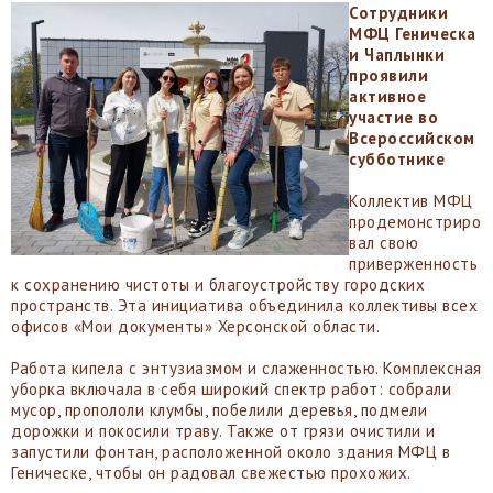
Сотрудники
МФЦ Геническа
и Чаплынки
проявили
активное
участие во
Всероссийском
субботнике
Коллектив МФЦ
продемонстриро
вал свою
приверженность
к сохранению чистоты и благоустройству городских
пространств. Эта инициатива объединила коллективы всех
офисов «Мои документы» Херсонской области.
Работа кипела с энтузиазмом и слаженностью. Комплексная
уборка включала в себя широкий спектр работ: собрали
мусор, пропололи клумбы, побелили деревья, подмели
дорожки и покосили траву. Также от грязи очистили и
запустили фонтан, расположенной около здания МФЦ в
Геническе, чтобы он радовал свежестью прохожих.