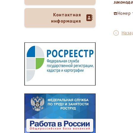
законода
☎️Номер 
Контактная
информация
Назад