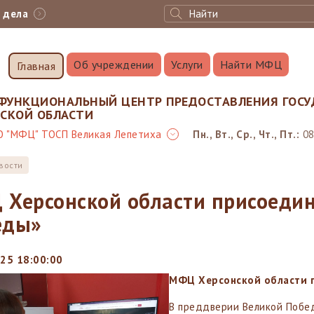
с дела
Об учреждении
Услуги
Найти МФЦ
Главная
ФУНКЦИОНАЛЬНЫЙ ЦЕНТР ПРЕДОСТАВЛЕНИЯ ГОСУ
НСКОЙ ОБЛАСТИ
О "МФЦ" ТОСП Великая Лепетиха
Пн., Вт., Ср., Чт., Пт.:
08
вости
Херсонской области присоедин
еды»
25 18:00:00
МФЦ Херс
онской области 
В преддверии Великой Побед