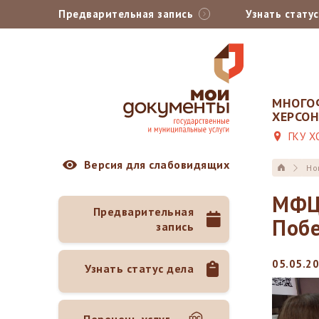
Предварительная запись
Узнать стату
МНОГО
ХЕРСО
ГКУ Х
Версия для слабовидящих
Но
МФЦ 
Предварительная
Поб
запись
05.05.20
Узнать статус дела