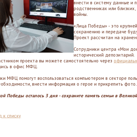
внести в систему данные и 
родственниках или близких,
войны.
«Лица Победы» - это крупне
сохранению и передаче буду
Проект рассчитан на хране
Сотрудники центра «Мои док
исторический депозитарий.
астником проекта вы можете самостоятельно через
официальн
ись в офис МФЦ.
ки МФЦ помогут воспользоваться компьютером в секторе польз
еобходимости, внести информация о герое и прикрепить фото.
ой Победы осталось 3 дня - сохраните память семьи в Велико
 к списку