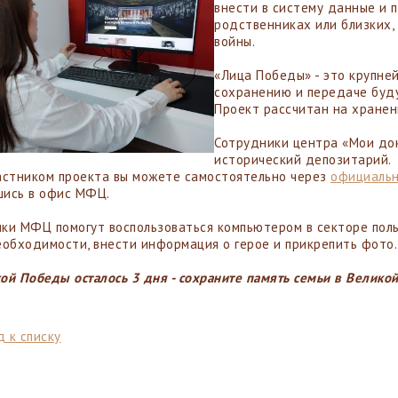
внести в систему данные и 
родственниках или близких,
войны.
«Лица Победы» - это крупне
сохранению и передаче буду
Проект рассчитан на хране
Сотрудники центра «Мои док
исторический депозитарий.
астником проекта вы можете самостоятельно через
официальн
ись в офис МФЦ.
ки МФЦ помогут воспользоваться компьютером в секторе польз
еобходимости, внести информация о герое и прикрепить фото.
ой Победы осталось 3 дня - сохраните память семьи в Велико
 к списку