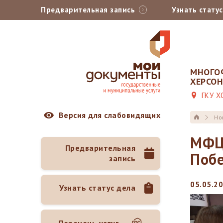
Предварительная запись
Узнать стату
МНОГО
ХЕРСО
ГКУ Х
Версия для слабовидящих
Но
МФЦ 
Предварительная
Поб
запись
05.05.20
Узнать статус дела