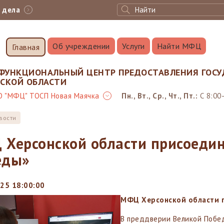
с дела
Об учреждении
Услуги
Найти МФЦ
Главная
ФУНКЦИОНАЛЬНЫЙ ЦЕНТР ПРЕДОСТАВЛЕНИЯ ГОСУ
НСКОЙ ОБЛАСТИ
О "МФЦ" ТОСП Новая Маячка
Пн., Вт., Ср., Чт., Пт.:
С 8:00
вости
Херсонской области присоедин
еды»
25 18:00:00
МФЦ Херс
онской области 
В преддверии Великой Побед