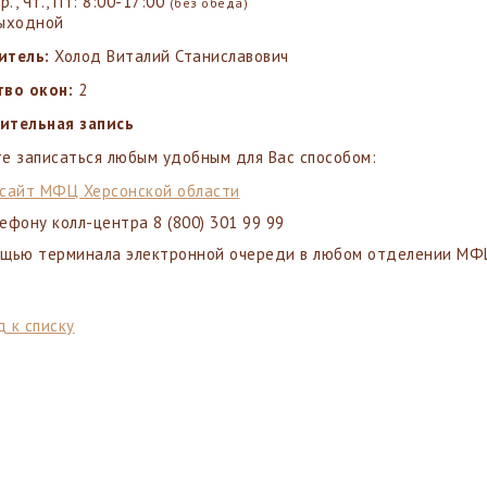
Ср., Чт., Пт: 8:00-17:00
(без обеда)
Выходной
итель:
Холод Виталий Станиславович
тво окон:
2
ительная запись
е записаться любым удобным для Вас способом:
сайт МФЦ Херсонской области
ефону колл-центра 8 (800) 301 99 99
ощью терминала электронной очереди в любом отделении МФЦ
 к списку