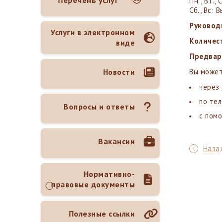
Перечень услуг
Пн., Вт., 
Сб., Вс: 
Руковод
Услуги в электронном
Количес
виде
Предвар
Новости
Вы может
через
по тел
Вопросы и ответы
с пом
Вакансии
Назад
Нормативно-
правовые документы
Полезные ссылки