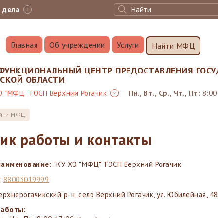
с дела
Главная
Об учреждении
Услуги
Найти МФЦ
ФУНКЦИОНАЛЬНЫЙ ЦЕНТР ПРЕДОСТАВЛЕНИЯ ГОСУ
НСКОЙ ОБЛАСТИ
О "МФЦ" ТОСП Верхний Рогачик
Пн., Вт., Ср., Чт., Пт:
8:00
йти МФЦ
ик работы и контакты
наименование:
ГКУ ХО "МФЦ" ТОСП Верхний Рогачик
:
88003019999
ерхнерогачикский р-н, село Верхний Рогачик, ул. Юбилейная, 48
работы: