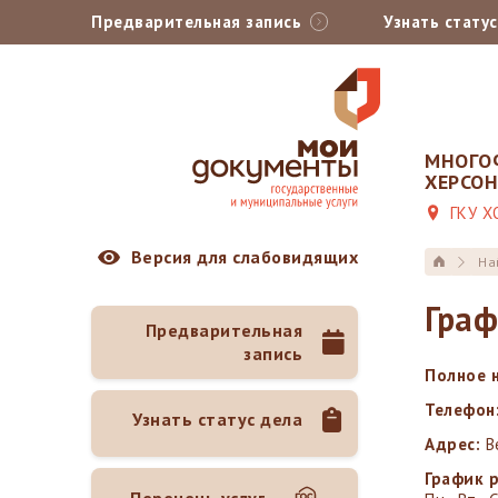
Предварительная запись
Узнать стату
МНОГО
ХЕРСО
ГКУ Х
Версия для слабовидящих
На
Граф
Предварительная
запись
Полное 
Телефон
Узнать статус дела
Адрес:
В
График 