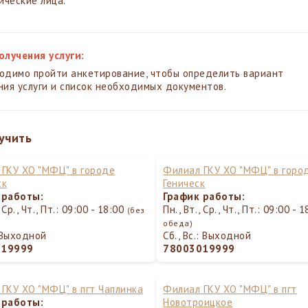
ческие лица.
олучения услуги:
одимо пройти анкетирование, чтобы определить вариант
ния услуги и список необходимых документов.
учить
ГКУ ХО "МФЦ" в городе
Филиал ГКУ ХО "МФЦ" в горо
ск
Геническ
 работы:
График работы:
, Ср., Чт., Пт.: 09:00 - 18:00
Пн., Вт., Ср., Чт., Пт.: 09:00 - 
(без
обеда)
: Выходной
Сб., Вс.: Выходной
019999
78003019999
ГКУ ХО "МФЦ" в пгт Чаплинка
Филиал ГКУ ХО "МФЦ" в пгт
 работы:
Новотроицкое