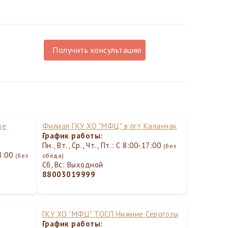
Получить консультацию
де
Филиал ГКУ ХО "МФЦ" в пгт Каланчак
График работы:
Пн., Вт., Ср., Чт., Пт.: С 8:00-17:00
(без
18:00
(без
обеда)
Сб, Вс: Выходной
88003019999
ГКУ ХО "МФЦ" ТОСП Нижние Серогозы
График работы: