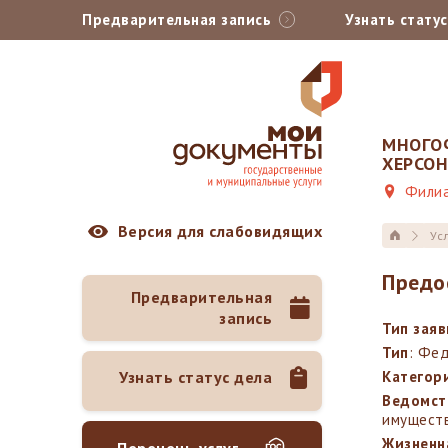
Предварительная запись
Узнать стату
МНОГО
ХЕРСО
Филиа
Версия для слабовидящих
Ус
Предо
Предварительная
запись
Тип зая
Тип
: Фе
Узнать статус дела
Категор
Ведомст
имуществ
Жизненн