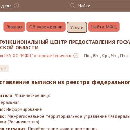
с дела
Главная
Об учреждении
Найти МФЦ
Услуги
ФУНКЦИОНАЛЬНЫЙ ЦЕНТР ПРЕДОСТАВЛЕНИЯ ГОСУ
НСКОЙ ОБЛАСТИ
л ГКУ ХО "МФЦ" в городе Геническ
Пн., Вт., Ср., Чт., Пт.:
луги
ставление выписки из реестра федерально
вителя
: Физическое лицо
деральная
ия
: Информирование
во
: Межрегиональное территориальное управление Федеральн
ом (Росимущество)
ая ситуация
: Приобретение жилого помещения