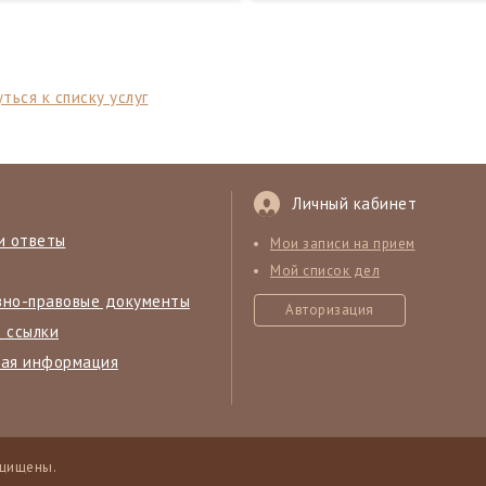
ться к списку услуг
Личный кабинет
и ответы
Мои записи на прием
Мой список дел
вно-правовые документы
Авторизация
 ссылки
ная информация
ащищены.