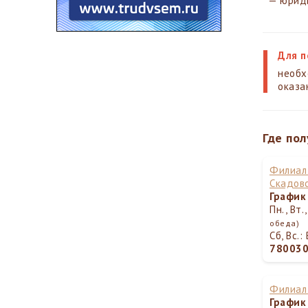
— юриди
Для п
необх
оказа
Где пол
Филиал 
Скадов
График
Пн., Вт.
обеда)
Сб, Вс.
78003
Филиал 
График