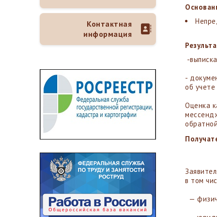
Основан
Непре
Контактная
информация
Результа
-выписка
- докуме
об учете
Оценка к
мессендж
обратной
Получат
Заявител
в том чис
— физич