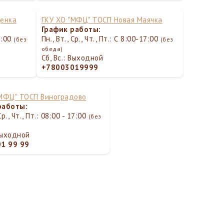
щенка
ГКУ ХО "МФЦ" ТОСП Новая Маячка
График работы:
17:00
Пн., Вт., Ср., Чт., Пт.: С 8:00-17:00
(без
(без
обеда)
Сб, Вс.: Выходной
+78003019999
"МФЦ" ТОСП Виноградово
работы:
Ср., Чт., Пт.: 08:00 - 17:00
(без
 Выходной
01 99 99