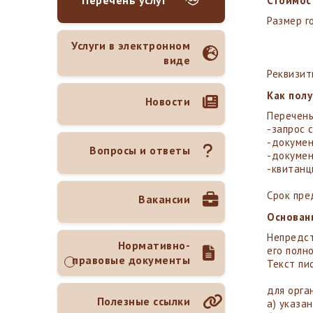
Перечень услуг
Стоимост
Размер г
Услуги в электронном
виде
Реквизит
Как пол
Новости
Перечень
-запрос 
-докумен
Вопросы и ответы
-докумен
-квитанц
Срок пре
Вакансии
Основан
Непредст
Нормативно-
его полн
правовые документы
Текст пи
для орга
Полезные ссылки
а) указа