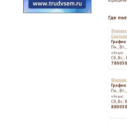
Юридиче
Где пол
Филиал 
Скадов
График
Пн., Вт.
обеда)
Сб, Вс.
78003
Филиал 
График
Пн., Вт.
обеда)
Сб, Вс:
88003