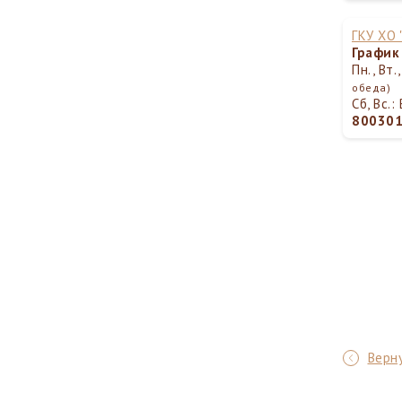
ГКУ ХО
График
Пн., Вт.
обеда)
Сб, Вс.
80030
Верну