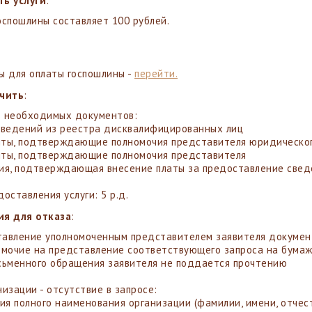
ь услуги
:
оспошлины составляет 100 рублей.
ы для оплаты госпошлины -
перейти.
учить
:
 необходимых документов:
сведений из реестра дисквалифицированных лиц
ты, подтверждающие полномочия представителя юридическог
ты, подтверждающие полномочия представителя
ия, подтверждающая внесение платы за предоставление свед
доставления услуги: 5 р.д.
ия для отказа
:
авление уполномоченным представителем заявителя докумен
омочие на представление соответствующего запроса на бума
сьменного обращения заявителя не поддается прочтению
низации - отсутствие в запросе:
ния полного наименования организации (фамилии, имени, отчест