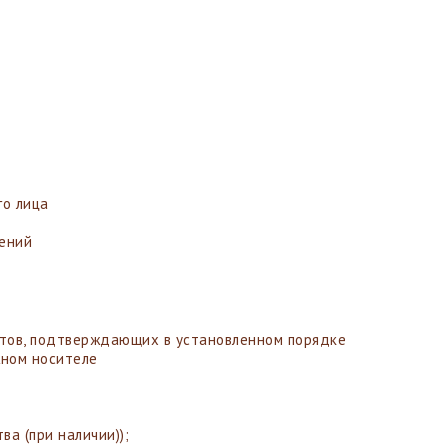
о лица
ений
тов, подтверждающих в установленном порядке
жном носителе
ва (при наличии));