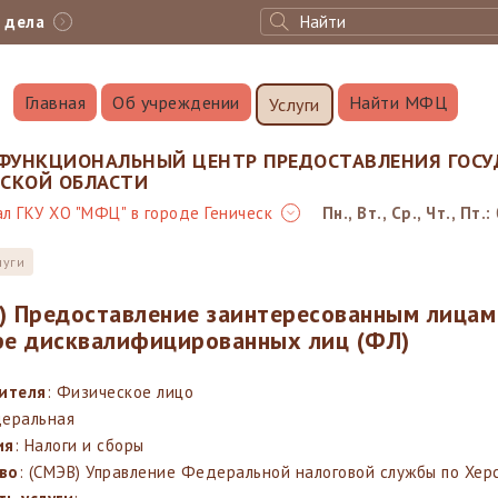
с дела
Главная
Об учреждении
Найти МФЦ
Услуги
ФУНКЦИОНАЛЬНЫЙ ЦЕНТР ПРЕДОСТАВЛЕНИЯ ГОСУ
НСКОЙ ОБЛАСТИ
л ГКУ ХО "МФЦ" в городе Геническ
Пн., Вт., Ср., Чт., Пт.:
луги
) Предоставление заинтересованным лицам
ре дисквалифицированных лиц (ФЛ)
вителя
: Физическое лицо
деральная
ия
: Налоги и сборы
во
: (СМЭВ) Управление Федеральной налоговой службы по Хер