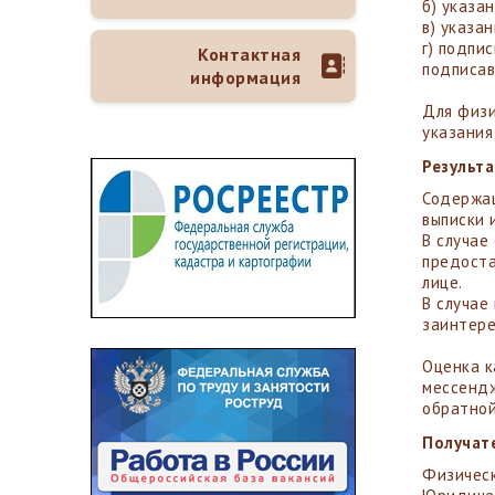
б) указа
в) указа
г) подпи
Контактная
подписав
информация
Для физи
указания
Результа
Содержащ
выписки 
В случае
предоста
лице.
В случае
заинтере
Оценка к
мессендж
обратной
Получат
Физическ