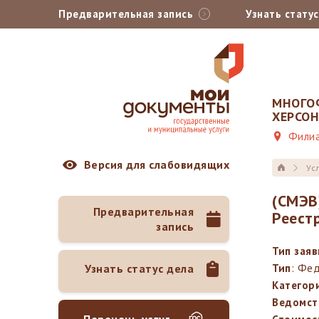
Предварительная запись
Узнать стату
МНОГО
ХЕРСО
Филиа
Версия для слабовидящих
Ус
(СМЭВ
Предварительная
Реест
запись
Тип зая
Узнать статус дела
Тип
: Фе
Категор
Ведомст