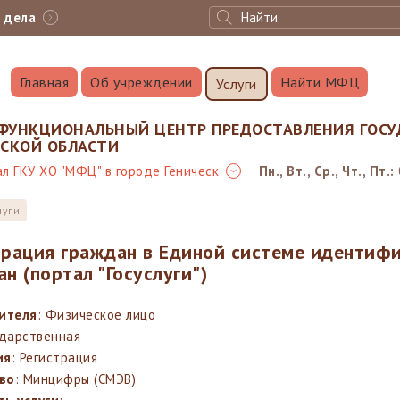
с дела
Главная
Об учреждении
Найти МФЦ
Услуги
ФУНКЦИОНАЛЬНЫЙ ЦЕНТР ПРЕДОСТАВЛЕНИЯ ГОСУ
НСКОЙ ОБЛАСТИ
л ГКУ ХО "МФЦ" в городе Геническ
Пн., Вт., Ср., Чт., Пт.:
луги
трация граждан в Единой системе идентиф
н (портал "Госуслуги")
вителя
: Физическое лицо
ударственная
ия
: Регистрация
во
: Минцифры (СМЭВ)