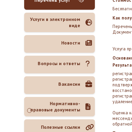
Перечень услуг
Стоимост
Беслпатн
Как пол
Услуги в электронном
виде
Перечень
Документ
Новости
Услуга п
Основан
Вопросы и ответы
Результа
регистра
регистра
Вакансии
подтверж
восстано
регистра
удаление
Нормативно-
правовые документы
Оценка к
мессендж
обратной
Полезные ссылки