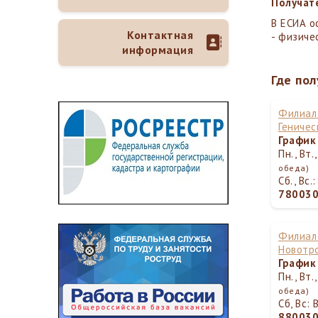
Получат
В ЕСИА о
Контактная
- физиче
информация
Где пол
Филиал 
Геничес
График
Пн., Вт.
обеда)
Сб., Вс
78003
Филиал 
Новотр
График
Пн., Вт.
обеда)
Сб, Вс:
88003