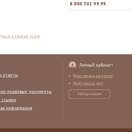
8 800 301 99 99
ться к списку услуг
Личный кабинет
и ответы
Мои записи на прием
Мой список дел
вно-правовые документы
Авторизация
 ссылки
ная информация