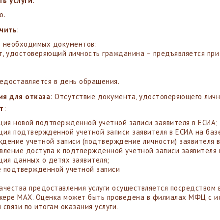
ь услуги
:
о.
учить
:
 необходимых документов:
, удостоверяющий личность гражданина – предъявляется при
редоставляется в день обращения.
ия для отказа
: Отсутствие документа, удостоверяющего лич
т
:
ция новой подтвержденной учетной записи заявителя в ЕСИА;
ция подтвержденной учетной записи заявителя в ЕСИА на ба
дение учетной записи (подтверждение личности) заявителя в
вление доступа к подтвержденной учетной записи заявителя 
ция данных о детях заявителя;
 подтвержденной учетной записи
ачества предоставления услуги осуществляется посредством 
ере MAX. Оценка может быть проведена в филиалах МФЦ с ис
 связи по итогам оказания услуги.