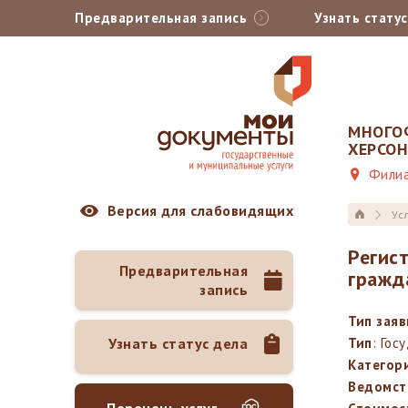
Предварительная запись
Узнать стату
МНОГО
ХЕРСО
Филиа
Версия для слабовидящих
Ус
Регис
Предварительная
гражда
запись
Тип зая
Узнать статус дела
Тип
: Гос
Категор
Ведомст