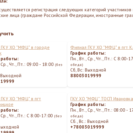
ели
:
существляется регистрация следующих категорий участников 
ские лица (граждане Российской Федерации, иностранные гра
учить
ГКУ ХО "МФЦ" в городе
Филиал ГКУ ХО "МФЦ" в пгт К
к
График работы:
 работы:
Пн., Вт., Ср., Чт., Пт.: С 8:00-
, Ср., Чт., Пт.: 09:00 - 18:00
(без
обеда)
Сб, Вс: Выходной
.: Выходной
88003019999
019999
ГКУ ХО "МФЦ" в пгт
ГКУ ХО "МФЦ" ТОСП Ивановк
оицкое
График работы:
 работы:
Пн., Вт., Ср., Чт., Пт.: 08:00 - 
, Ср., Чт., Пт.: С 8:00-17:00
(без
обеда)
Сб., Вс.: Выходной
 Выходной
+78003019999
019999