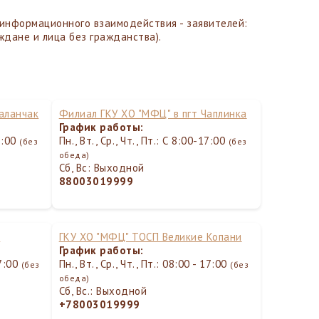
информационного взаимодействия - заявителей:
ждане и лица без гражданства).
аланчак
Филиал ГКУ ХО "МФЦ" в пгт Чаплинка
График работы:
17:00
Пн., Вт., Ср., Чт., Пт.: С 8:00-17:00
(без
(без
обеда)
Сб, Вс: Выходной
88003019999
а
ГКУ ХО "МФЦ" ТОСП Великие Копани
График работы:
17:00
Пн., Вт., Ср., Чт., Пт.: 08:00 - 17:00
(без
(без
обеда)
Сб, Вс.: Выходной
+78003019999