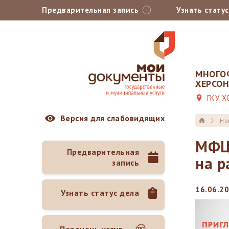
Предварительная запись
Узнать стату
МНОГО
ХЕРСО
ГКУ Х
Версия для слабовидящих
Но
МФЦ 
Предварительная
на р
запись
16.06.20
Узнать статус дела