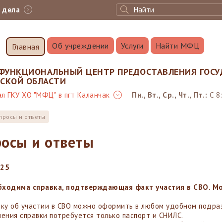
с дела
Об учреждении
Услуги
Найти МФЦ
Главная
ФУНКЦИОНАЛЬНЫЙ ЦЕНТР ПРЕДОСТАВЛЕНИЯ ГОСУ
НСКОЙ ОБЛАСТИ
л ГКУ ХО "МФЦ" в пгт Каланчак
Пн., Вт., Ср., Чт., Пт.:
С 8
просы и ответы
осы и ответы
025
бходима справка, подтверждающая факт участия в СВО. Мо
вку об участии в СВО можно оформить в любом удобном подр
чения справки потребуется только паспорт и СНИЛС.