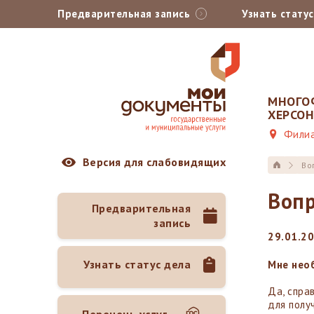
Предварительная запись
Узнать стату
МНОГО
ХЕРСО
Филиа
Версия для слабовидящих
Во
Вопр
Предварительная
запись
29.01.2
Узнать статус дела
Мне нео
Да, спра
для полу