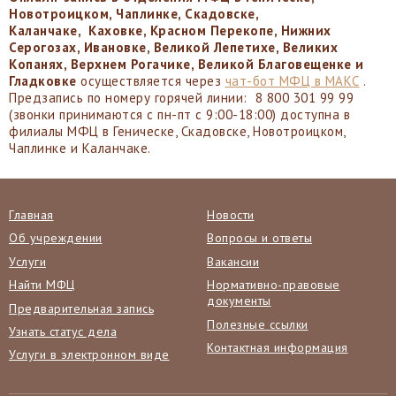
Новотроицком, Чаплинке, Скадовске,
Каланчаке, Каховке, Красном Перекопе, Нижних
Серогозах, Ивановке, Великой Лепетихе, Великих
Копанях, Верхнем Рогачике, Великой Благовещенке и
Гладковке
осуществляется через
чат-бот МФЦ в МАКС
.
Предзапись по номеру горячей линии: 8 800 301 99 99
(звонки принимаются с пн-пт с 9:00-18:00) доступна в
филиалы МФЦ в Геническе, Скадовске, Новотроицком,
Чаплинке и Каланчаке.
Главная
Новости
Об учреждении
Вопросы и ответы
Услуги
Вакансии
Найти МФЦ
Нормативно-правовые
документы
Предварительная запись
Полезные ссылки
Узнать статус дела
Контактная информация
Услуги в электронном виде