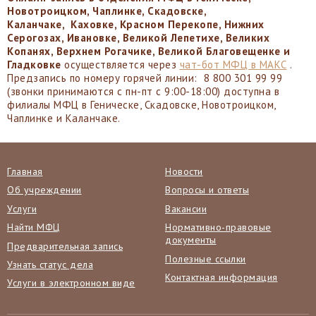
Новотроицком, Чаплинке, Скадовске,
Каланчаке, Каховке, Красном Перекопе, Нижних
Серогозах, Ивановке, Великой Лепетихе, Великих
Копанях, Верхнем Рогачике, Великой Благовещенке и
Гладковке
осуществляется через
чат-бот МФЦ в МАКС
.
Предзапись по номеру горячей линии: 8 800 301 99 99
(звонки принимаются с пн-пт с 9:00-18:00) доступна в
филиалы МФЦ в Геническе, Скадовске, Новотроицком,
Чаплинке и Каланчаке.
Главная
Новости
Об учреждении
Вопросы и ответы
Услуги
Вакансии
Найти МФЦ
Нормативно-правовые
документы
Предварительная запись
Полезные ссылки
Узнать статус дела
Контактная информация
Услуги в электронном виде