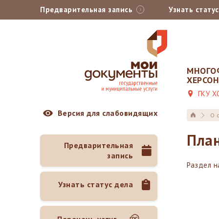
Предварительная запись
Узнать стату
МНОГО
ХЕРСО
ГКУ Х
Версия для слабовидящих
О 
План
Предварительная
запись
Раздел н
Узнать статус дела