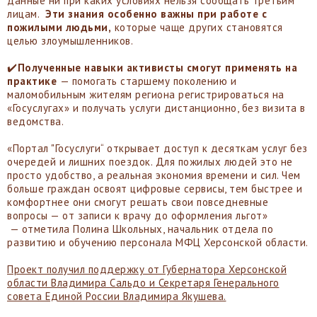
данные ни при каких условиях нельзя сообщать третьим
лицам.
Эти знания особенно важны при работе с
пожилыми людьми,
которые чаще других становятся
целью злоумышленников.
✔️
Полученные навыки активисты смогут применять на
практике
— помогать старшему поколению и
маломобильным жителям региона регистрироваться на
«Госуслугах» и получать услуги дистанционно, без визита в
ведомства.
«Портал "Госуслуги“ открывает доступ к десяткам услуг без
очередей и лишних поездок. Для пожилых людей это не
просто удобство, а реальная экономия времени и сил. Чем
больше граждан освоят цифровые сервисы, тем быстрее и
комфортнее они смогут решать свои повседневные
вопросы — от записи к врачу до оформления льгот»
— отметила Полина Школьных, начальник отдела по
развитию и обучению персонала МФЦ Херсонской области.
Проект получил поддержку от Губернатора Херсонской
области Владимира Сальдо и Секретаря Генерального
совета Единой России Владимира Якушева.