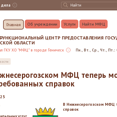
с дела
Об учреждении
Услуги
Найти МФЦ
Главная
ФУНКЦИОНАЛЬНЫЙ ЦЕНТР ПРЕДОСТАВЛЕНИЯ ГОСУ
НСКОЙ ОБЛАСТИ
л ГКУ ХО "МФЦ" в городе Геническ
Пн., Вт., Ср., Чт., Пт.:
вости
жнесерогозском МФЦ теперь м
ребованных справок
025
В Нижнесерогозском МФЦ 
справок