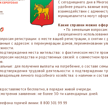
С сегодняшнего дня в Много
удобнее решать важные вопр
взаимодействии с администр
муниципалитета могут оформ
Какие справки можно офор
• По земельным вопросам: 
разрешенного использования
росам регистрации: о месте вашей регистрации, о снятии с 
ные с адресом: о перенумерации домов, переименовании ули
жности.
дтверждения места жительства: о фактическом месте прож
росам наследства и родственных связей: о совместном прож
я.
ьные: для получения выплаты на погребение, о составе семь
одтверждения трудовой деятельности: о подтверждении тр
адельцев личного подсобного хозяйства: о наличии и соста
.
редоставляются бесплатно, в порядке живой очереди.
смотрения заявления: не более 30-ти календарных дней.
лефона горячей линии: 8 800 301 99 99