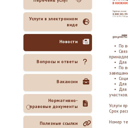
Перечень услуг
Услуги в электронном
виде
Новости
• По воп
• Связан
принадле
Вопросы и ответы
• Для по
• По воп
завещани
• Социал
Вакансии
• Для п
• Для вл
участков
Нормативно-
Услуги п
правовые документы
Срок рас
Номер те
Полезные ссылки