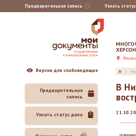
Предварительная запись
Узнать стату
МНОГО
ХЕРСО
Филиа
Версия для слабовидящих
Но
В Ни
Предварительная
вост
запись
21.10.2
Узнать статус дела