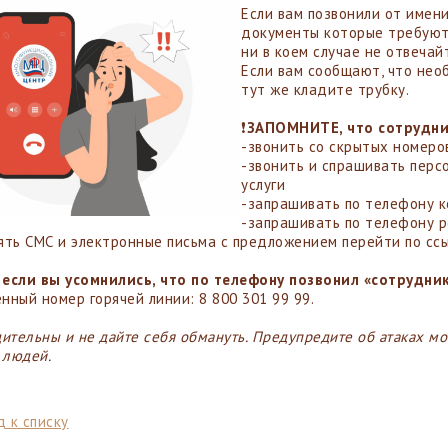
Если вам позвонили от имен
документы которые требуют
ни в коем случае не отвечай
Если вам сообщают, что нео
тут же кладите трубку.
❗️
ЗАПОМНИТЕ, что сотрудн
-звонить со скрытых номеро
-звонить и спрашивать перс
услуги
-запрашивать по телефону к
-запрашивать по телефону р
ять СМС и электронные письма с предложением перейти по сс
если вы усомнились, что по телефону позвонил «сотрудн
нный номер горячей линии: 8 800 301 99 99.
дительны и не дайте себя обмануть. Предупредите об атаках м
 людей.
 к списку