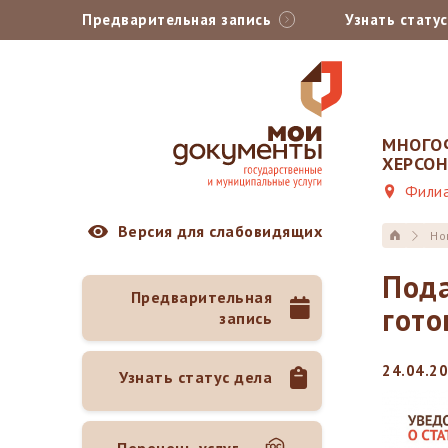
Предварительная запись
Узнать стату
МНОГО
ХЕРСО
Филиа
Версия для слабовидящих
Но
Пода
Предварительная
гото
запись
24.04.20
Узнать статус дела