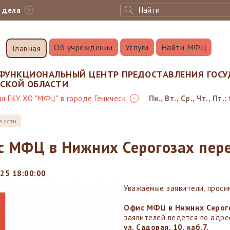
с дела
Об учреждении
Услуги
Найти МФЦ
Главная
ФУНКЦИОНАЛЬНЫЙ ЦЕНТР ПРЕДОСТАВЛЕНИЯ ГОСУ
НСКОЙ ОБЛАСТИ
л ГКУ ХО "МФЦ" в городе Геническ
Пн., Вт., Ср., Чт., Пт.:
вости
 МФЦ в Нижних Серогозах пер
25 18:00:00
Уважаемые заявители, проси
Офис МФЦ в Нижних Серог
заявителей ведется по адре
ул. Садовая, 10, каб.7.