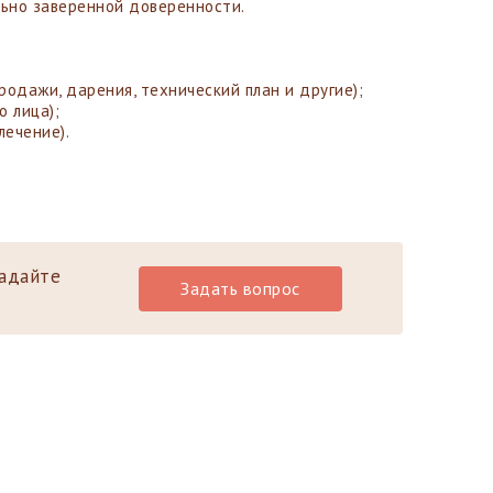
льно заверенной доверенности.
одажи, дарения, технический план и другие);
о лица);
лечение).
задайте
Задать вопрос