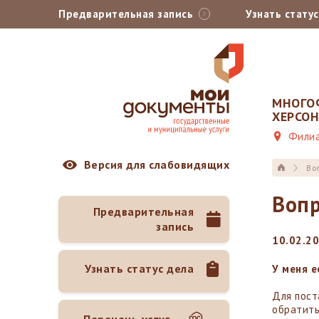
Предварительная запись
Узнать стату
МНОГО
ХЕРСО
Филиа
Версия для слабовидящих
Во
Вопр
Предварительная
запись
10.02.2
Узнать статус дела
У меня е
Для пост
обратить