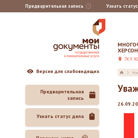
Предварительная запись
Узнать стату
МНОГО
ХЕРСО
ГКУ Х
Версия для слабовидящих
Но
Уваж
Предварительная
запись
26.09.2
Узнать статус дела